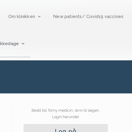
Om klinikken
New patients/ Covid19 vaccines
ukkedage
Bestil tid, forny medicin, skriv til lægen.
Login herunder
Log på