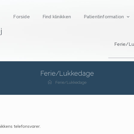
Forside
Find klinikken
Patientinformation
Ferie/L
Ferie/Lukkedage
Ferie/Lukkedage
nikkens telefonsvarer.